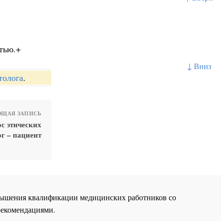
тью.+
↓ Вниз
толога
.
ЩАЯ ЗАПИСЬ
с этических
г – пациент
повышения квалификации медицинских работников со
рекомендациями.