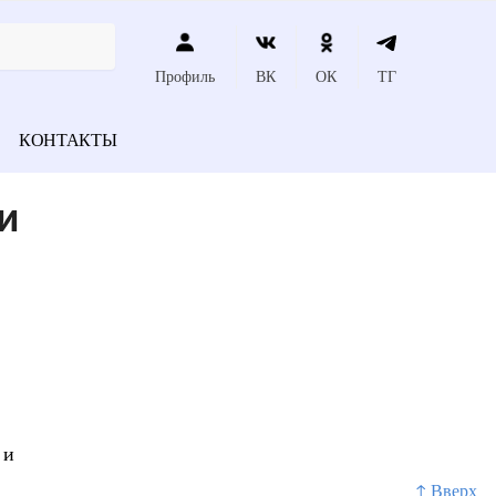
Профиль
ВК
ОК
ТГ
КОНТАКТЫ
и
 и
↑ Вверх