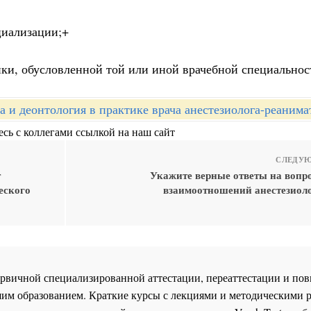
циализации;+
фики, обусловленной той или иной врачебной специальнос
а и деонтология в практике врача анестезиолога-реанима
сь с коллегами ссылкой на наш сайт
СЛЕДУЮ
т
Укажите верные ответы на вопро
еского
взаимоотношений анестезиоло
 первичной специализированной аттестации, переаттестации и 
им образованием. Краткие курсы с лекциями и методическими 