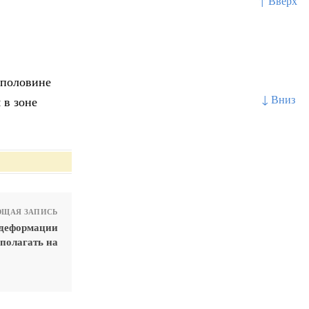
↑ Вверх
 половине
↓ Вниз
 в зоне
ЩАЯ ЗАПИСЬ
 деформации
сполагать на