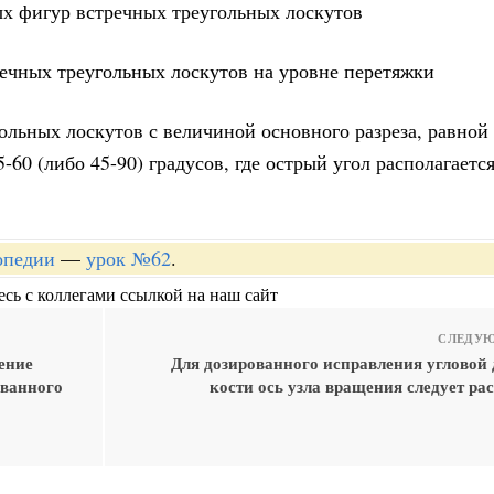
ых фигур встречных треугольных лоскутов
речных треугольных лоскутов на уровне перетяжки
гольных лоскутов с величиной основного разреза, равной
-60 (либо 45-90) градусов, где острый угол располагается
опедии
—
урок №62
.
сь с коллегами ссылкой на наш сайт
СЛЕДУЮ
ение
Для дозированного исправления угловой
ованного
кости ось узла вращения следует ра