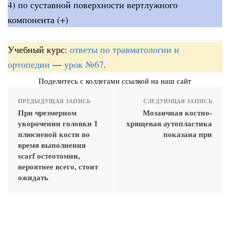
4) по суставной поверхности вертлужного
компонента (+)
Учебный курс:
ответы по травматологии и
ортопедии
—
урок №67
.
Поделитесь с коллегами ссылкой на наш сайт
ПРЕДЫДУЩАЯ ЗАПИСЬ
СЛЕДУЮЩАЯ ЗАПИСЬ
При чрезмерном
Мозаичная костно-
укорочении головки 1
хрящевая аутопластика
плюсневой кости во
показана при
время выполнения
scarf остеотомии,
вероятнее всего, стоит
ожидать