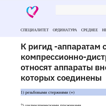
СПЕЦИАЛИТЕТ
ОРДИНАТУРА
СРЕДНЕЕ
Н
К ригид -аппаратам 
компрессионно-дист
относят аппараты в
которых соединены
1) резьбовыми стержнями (+)
2) цилиндрическими пружинами