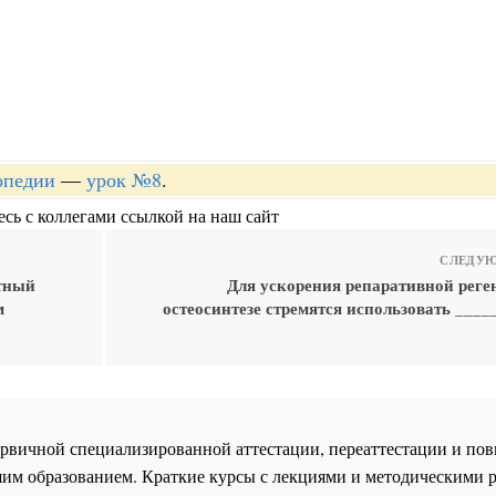
опедии
—
урок №8
.
сь с коллегами ссылкой на наш сайт
СЛЕДУЮ
атный
Для ускорения репаративной реге
м
остеосинтезе стремятся использовать ___
 первичной специализированной аттестации, переаттестации и 
им образованием. Краткие курсы с лекциями и методическими 