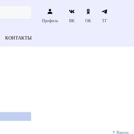
Профиль
ВК
ОК
ТГ
КОНТАКТЫ
↑ Вверх