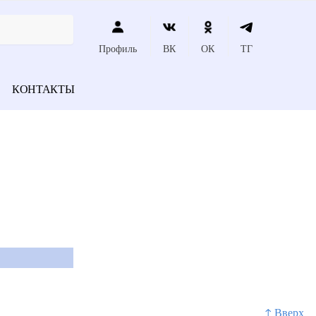
Профиль
ВК
ОК
ТГ
КОНТАКТЫ
↑ Вверх