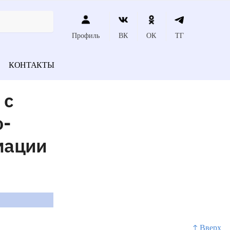
Профиль
ВК
ОК
ТГ
КОНТАКТЫ
 с
о-
мации
↑ Вверх