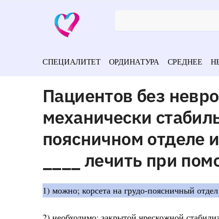
СПЕЦИАЛИТЕТ
ОРДИНАТУРА
СРЕДНЕЕ
Н
Пациентов без невро
механически стабил
поясничном отделе 
____ лечить при пом
1) можно; корсета на грудо-поясничный отдел
2) необходимо; закрытой чрескожной стабили