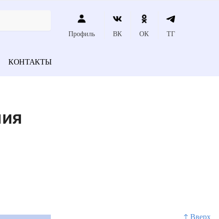
Профиль
ВК
ОК
ТГ
КОНТАКТЫ
ния
↑ Вверх