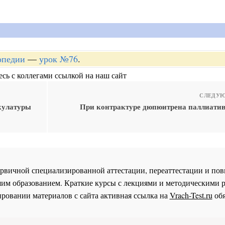
опедии
—
урок №76
.
сь с коллегами ссылкой на наш сайт
СЛЕДУЮ
кулатуры
При контрактуре дюпюитрена паллиатив
 первичной специализированной аттестации, переаттестации и 
им образованием. Краткие курсы с лекциями и методическими 
ровании материалов с сайта активная ссылка на
Vrach-Test.ru
обя