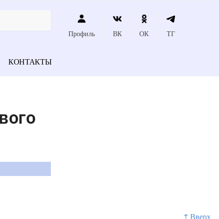
Профиль
ВК
ОК
ТГ
КОНТАКТЫ
вого
↑ Вверх