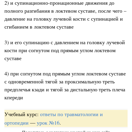
2) и супинационно-пронационные движения до
полного разгибания в локтевом суставе, после чего –
давление на головку лучевой кости с супинацией и
сгибанием в локтевом суставе
3) и его супинацию с давлением на головку лучевой
кости при согнутом под прямым углом локтевом
суставе
4) при согнутом под прямым углом локтевом суставе
с одновременной тягой за проксимальную треть
предплечья кзади и тягой за дистальную треть плеча
кпереди
Учебный курс:
ответы по травматологии и
ортопедии
—
урок №16
.
Поделитесь с коллегами ссылкой на наш сайт