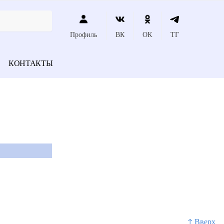
Профиль
ВК
ОК
ТГ
КОНТАКТЫ
↑ Вверх