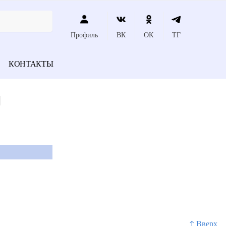
Профиль
ВК
ОК
ТГ
КОНТАКТЫ
и
↑ Вверх