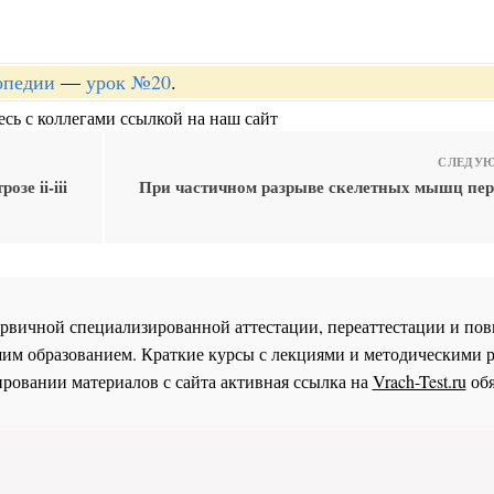
опедии
—
урок №20
.
сь с коллегами ссылкой на наш сайт
СЛЕДУЮ
зе ii-iii
При частичном разрыве скелетных мышц пе
 первичной специализированной аттестации, переаттестации и 
им образованием. Краткие курсы с лекциями и методическими 
ровании материалов с сайта активная ссылка на
Vrach-Test.ru
обя