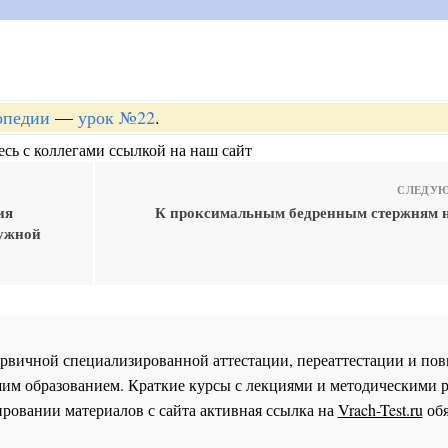
опедии
—
урок №22
.
сь с коллегами ссылкой на наш сайт
СЛЕДУЮ
ия
К проксимальным бедренным стержням н
лужной
 первичной специализированной аттестации, переаттестации и 
им образованием. Краткие курсы с лекциями и методическими 
ровании материалов с сайта активная ссылка на
Vrach-Test.ru
обя