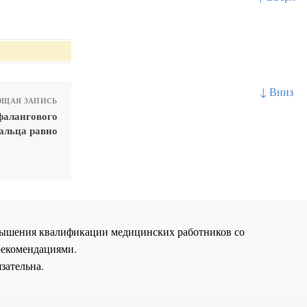
↓ Вниз
ЩАЯ ЗАПИСЬ
фалангового
альца равно
повышения квалификации медицинских работников со
рекомендациями.
зательна.