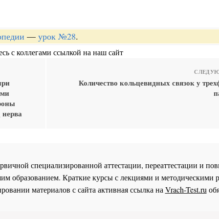
опедии
—
урок №28
.
сь с коллегами ссылкой на наш сайт
СЛЕДУЮ
при
Количество кольцевидных связок у трех
ыми
п
роны
 нерва
 первичной специализированной аттестации, переаттестации и 
им образованием. Краткие курсы с лекциями и методическими 
ровании материалов с сайта активная ссылка на
Vrach-Test.ru
обя