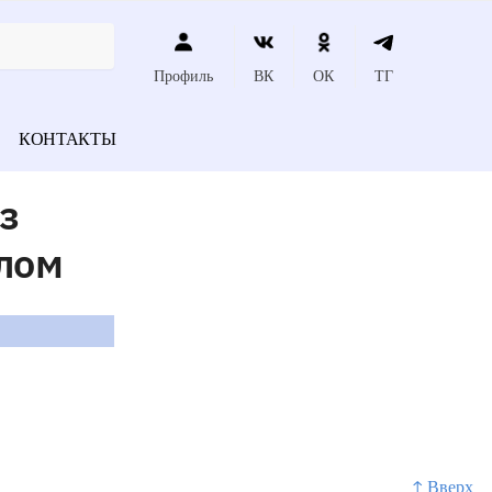
Профиль
ВК
ОК
ТГ
КОНТАКТЫ
з
лом
↑ Вверх