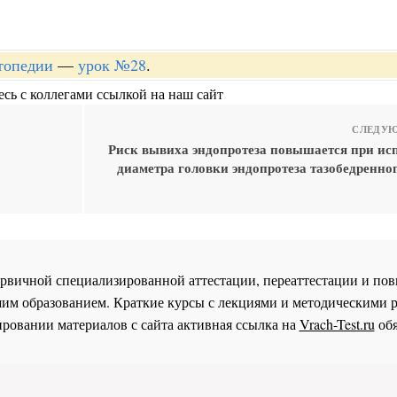
топедии
—
урок №28
.
сь с коллегами ссылкой на наш сайт
СЛЕДУЮ
Риск вывиха эндопротеза повышается при ис
диаметра головки эндопротеза тазобедренног
 первичной специализированной аттестации, переаттестации и 
им образованием. Краткие курсы с лекциями и методическими 
ровании материалов с сайта активная ссылка на
Vrach-Test.ru
обя