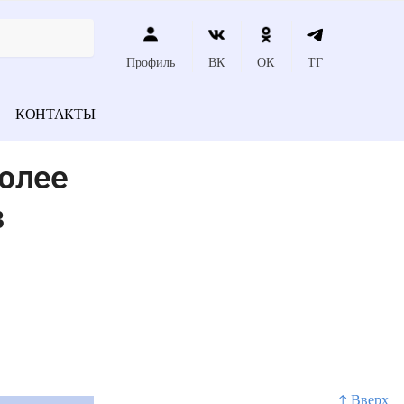
Профиль
ВК
ОК
ТГ
КОНТАКТЫ
более
в
↑ Вверх