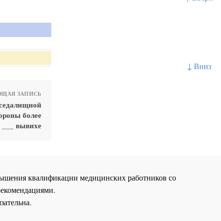
↓ Вниз
ЩАЯ ЗАПИСЬ
 седалищной
тороны более
и ___ вывихе
повышения квалификации медицинских работников со
рекомендациями.
зательна.