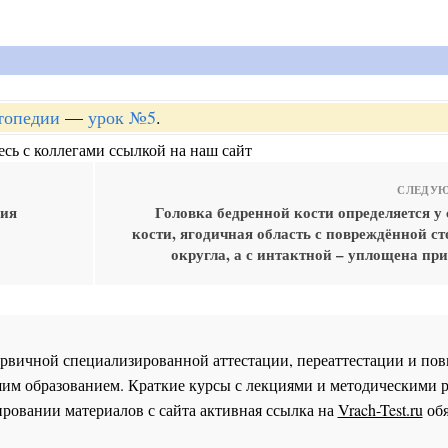
топедии
—
урок №5
.
сь с коллегами ссылкой на наш сайт
СЛЕДУЮ
ния
Головка бедренной кости определяется у
кости, ягодичная область с повреждённой с
округла, а с интактной – уплощена пр
 первичной специализированной аттестации, переаттестации и 
им образованием. Краткие курсы с лекциями и методическими 
ровании материалов с сайта активная ссылка на
Vrach-Test.ru
обя