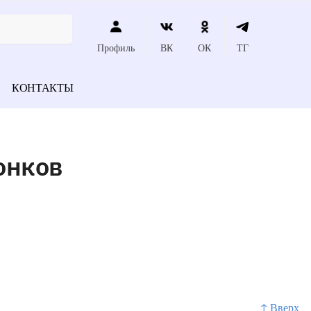
Профиль
ВК
ОК
ТГ
КОНТАКТЫ
онков
↑ Вверх