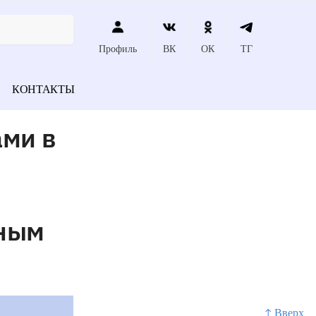
Профиль
ВК
ОК
ТГ
КОНТАКТЫ
ами в
ьным
↑ Вверх