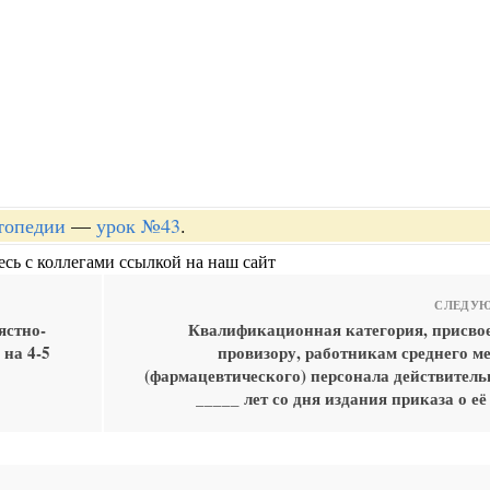
топедии
—
урок №43
.
сь с коллегами ссылкой на наш сайт
СЛЕДУЮ
ястно-
Квалификационная категория, присвое
 на 4-5
провизору, работникам среднего м
(фармацевтического) персонала действитель
_____ лет со дня издания приказа о е