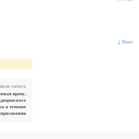
↓ Вниз
ЩАЯ ЗАПИСЬ
нная врачу,
едицинского
на в течение
ё присвоении