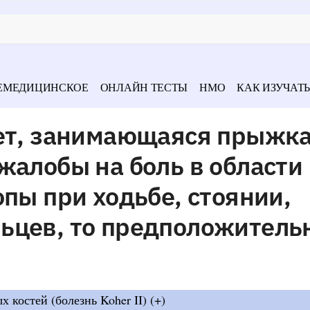
ЕМЕДИЦИНСКОЕ
ОНЛАЙН ТЕСТЫ
НМО
КАК ИЗУЧАТЬ
лет, занимающаяся прыжк
жалобы на боль в области
опы при ходьбе, стоянии,
пальцев, то предположител
х костей (болезнь Koher II) (+)