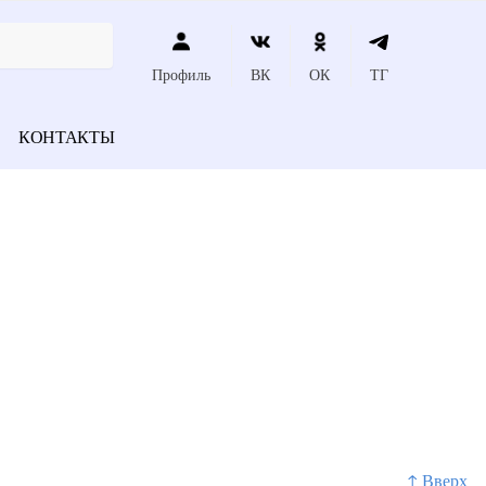
Профиль
ВК
ОК
ТГ
КОНТАКТЫ
↑ Вверх