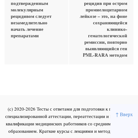
подтвержденным
рецидив при остром
молекулярным
промиелоцитарном
рецидивом следует
лейкозе – это, на фоне
незамедлительно
сохраняющейся
начать лечение
клинико-
препаратами
гематологической
ремиссии, повторно
выявляющийся ген
PML-RARА методом
(c) 2020-2026 Тесты с ответами для подготовки к первичной
↑ Вверх
специализированной аттестации, переаттестации и повышения
квалификации медицинских работников со средним и высшим
образованием. Краткие курсы с лекциями и методическими