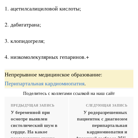
1. ацетилсалициловой кислоты;
2. дабигатрана;
3. клопидогреля;
4. низкомолекулярных гепаринов.+
Непрерывное медицинское образование:
Перипартальная кардиомиопатия
.
Поделитесь с коллегами ссылкой на наш сайт
ПРЕДЫДУЩАЯ ЗАПИСЬ
СЛЕДУЮЩАЯ ЗАПИСЬ
У беременной при
У родоразрешенных
осмотре выявлен
пациенток с диагнозом
систолический шум в
перипартальная
сердце. На какое
кардиомиопатия и
исследование нужно
фракцией выброса 25%