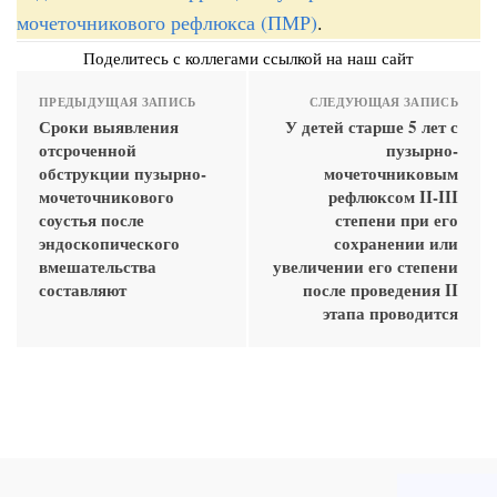
мочеточникового рефлюкса (ПМР)
.
Поделитесь с коллегами ссылкой на наш сайт
ПРЕДЫДУЩАЯ ЗАПИСЬ
СЛЕДУЮЩАЯ ЗАПИСЬ
Сроки выявления
У детей старше 5 лет с
отсроченной
пузырно-
обструкции пузырно-
мочеточниковым
мочеточникового
рефлюксом II-III
соустья после
степени при его
эндоскопического
сохранении или
вмешательства
увеличении его степени
составляют
после проведения II
этапа проводится