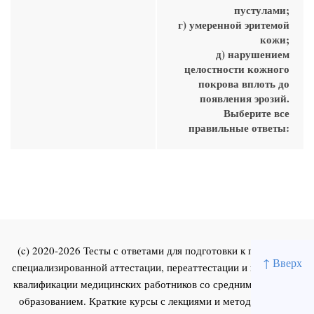
пустулами;
г) умеренной эритемой
кожи;
д) нарушением
целостности кожного
покрова вплоть до
появления эрозий.
Выберите все
правильные ответы:
(c) 2020-2026 Тесты с ответами для подготовки к первичной
↑ Вверх
специализированной аттестации, переаттестации и повышения
квалификации медицинских работников со средним и высшим
образованием. Краткие курсы с лекциями и методическими