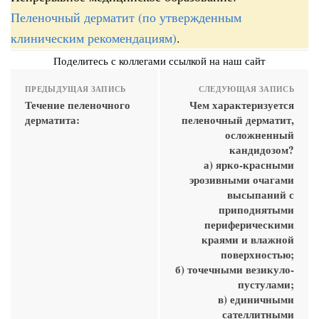
Пеленочный дерматит (по утвержденным
клиническим рекомендациям)
.
Поделитесь с коллегами ссылкой на наш сайт
ПРЕДЫДУЩАЯ ЗАПИСЬ
СЛЕДУЮЩАЯ ЗАПИСЬ
Течение пеленочного
Чем характеризуется
дерматита:
пеленочный дерматит,
осложненный
кандидозом?
а) ярко-красными
эрозивными очагами
высыпаний с
приподнятыми
периферическими
краями и влажной
поверхностью;
б) точечными везикуло-
пустулами;
в) единичными
сателлитными