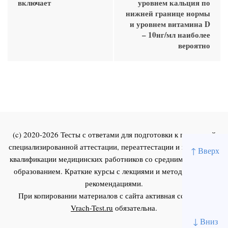
включает
уровнем кальция по
нижней границе нормы
и уровнем витамина D
– 10нг/мл наиболее
вероятно
(c) 2020-2026 Тесты с ответами для подготовки к первичной
специализированной аттестации, переаттестации и повышения
↑ Вверх
квалификации медицинских работников со средним и высшим
образованием. Краткие курсы с лекциями и методическими
рекомендациями.
При копировании материалов с сайта активная ссылка на
Vrach-Test.ru
обязательна.
↓ Вниз