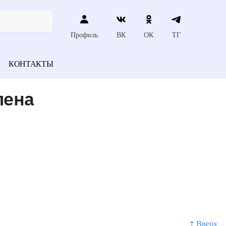
Профиль
ВК
ОК
ТГ
КОНТАКТЫ
лена
↑ Вверх