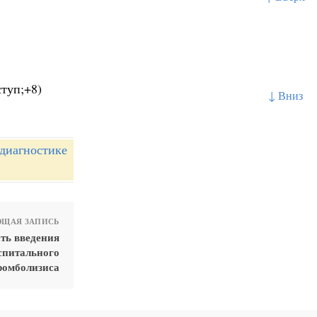
туп;+8)
↓ Вниз
диагностике
ЩАЯ ЗАПИСЬ
ть введения
спитального
ромболизиса