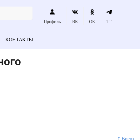
Профиль
ВК
ОК
ТГ
КОНТАКТЫ
ного
↑ Вверх