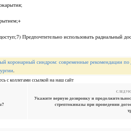
покарытия;
крытием;+
доступ;7) Предпочтительно использовать радиальный дос
ый коронарный синдром: современные рекомендации по 
рургии
.
сь с коллегами ссылкой на наш сайт
СЛЕДУЮ
Укажите верную дозировку и продолжительнос
а?
стрептокиназы при проведении дого
т