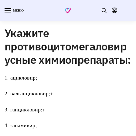
МЕНЮ
Укажите
противоцитомегаловир
усные химиопрепараты:
1. ацикловир;
2. валганцикловир;+
3. ганцикловир;+
4. занамивир;