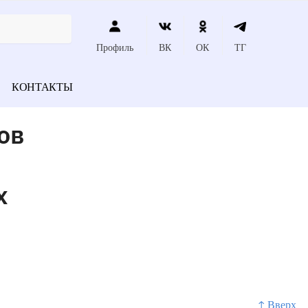
Профиль
ВК
ОК
ТГ
КОНТАКТЫ
ов
х
↑ Вверх