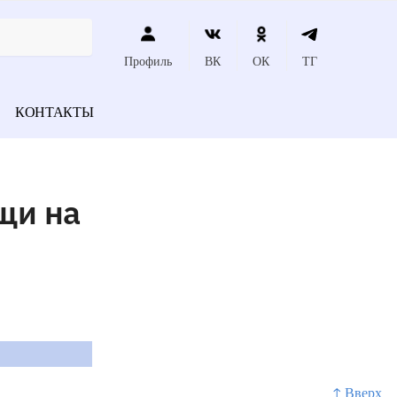
Профиль
ВК
ОК
ТГ
КОНТАКТЫ
щи на
↑ Вверх