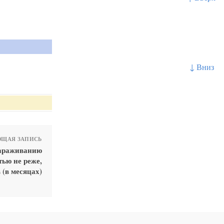
↓ Вниз
ЩАЯ ЗАПИСЬ
зараживанию
ью не реже,
 (в месяцах)