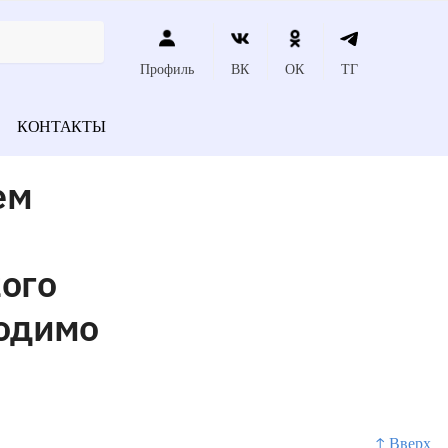
Профиль
ВК
ОК
ТГ
КОНТАКТЫ
ем
ого
ходимо
↑ Вверх