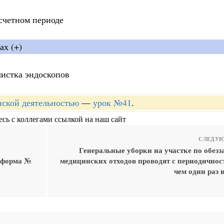
асчетном периоде
ах (+)
чистка эндоскопов
нской деятельностью
—
урок №41
.
сь с коллегами ссылкой на наш сайт
СЛЕДУЮ
Генеральные уборки на участке по обез
я форма №
медицинских отходов проводят с периодичност
чем один раз в