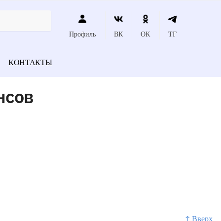
Профиль
ВК
ОК
ТГ
КОНТАКТЫ
нсов
↑ Вверх