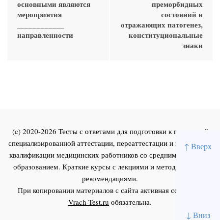
основными являются
преморбидных
мероприятия
состояний и
____________
отражающих патогенез,
направленности
конституциональные
знаки
(c) 2020-2026 Тесты с ответами для подготовки к первичной
специализированной аттестации, переаттестации и повышения
↑ Вверх
квалификации медицинских работников со средним и высшим
образованием. Краткие курсы с лекциями и методическими
рекомендациями.
При копировании материалов с сайта активная ссылка на
Vrach-Test.ru
обязательна.
↓ Вниз