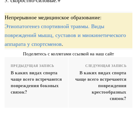
Непрерывное медицинское образование:
Этиопатогенез спортивной травмы. Виды
повреждений мышц, суставов и миокинетического
аппарата у спортсменов
.
Поделитесь с коллегами ссылкой на наш сайт
ПРЕДЫДУЩАЯ ЗАПИСЬ
СЛЕДУЮЩАЯ ЗАПИСЬ
В каких видах спорта
В каких видах спорта
чаще всего встречаются
чаще всего встречаются
повреждения боковых
повреждения
связок?
крестообразных
связок?