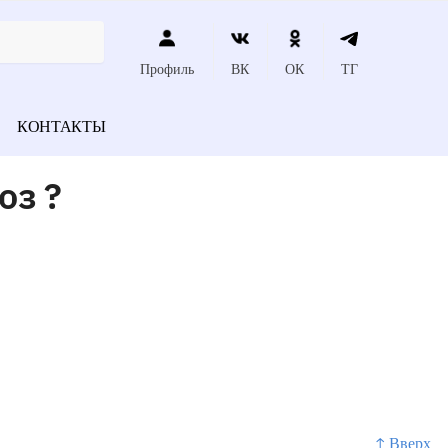
Профиль
ВК
ОК
ТГ
КОНТАКТЫ
оз ?
↑ Вверх