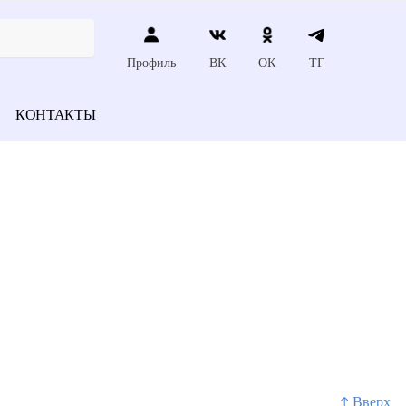
Профиль
ВК
ОК
ТГ
КОНТАКТЫ
↑ Вверх