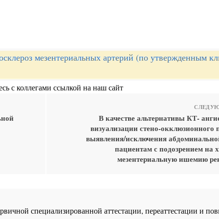
осклероз мезентериальных артерий (по утвержденным к
сь с коллегами ссылкой на наш сайт
СЛЕДУЮ
ьной
В качестве альтернативы КТ- анги
визуализации стено-окклюзионного 
выявления/исключения абдоминально
пациентам с подозрением на 
мезентериальную ишемию ре
 первичной специализированной аттестации, переаттестации и 