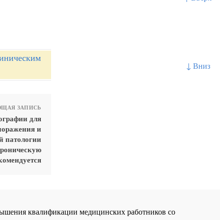
линическим
↓ Вниз
ЩАЯ ЗАПИСЬ
ографии для
поражения и
й патологии
хроническую
комендуется
повышения квалификации медицинских работников со