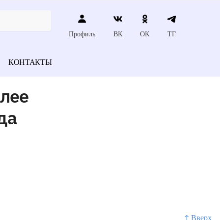
Профиль
ВК
ОК
ТГ
КОНТАКТЫ
олее
да
↑ Вверх