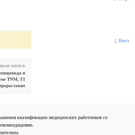
↓ Вниз
ЩАЯ ЗАПИСЬ
 пищевода и
еме TNM, Т1
 прорастание
повышения квалификации медицинских работников со
рекомендациями.
зательна.