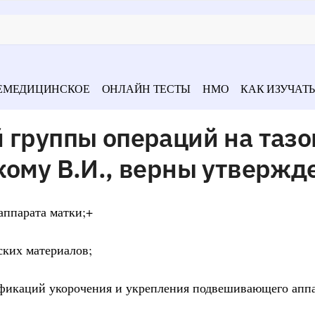
ЕМЕДИЦИНСКОЕ
ОНЛАЙН ТЕСТЫ
НМО
КАК ИЗУЧАТЬ
 группы операций на таз
кому В.И., верны утвержд
аппарата матки;+
ских материалов;
фикаций укорочения и укрепления подвешивающего аппа