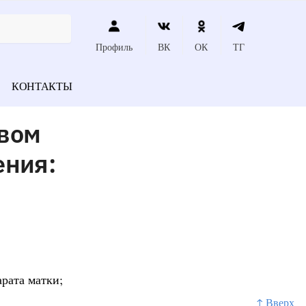
Профиль
ВК
ОК
ТГ
КОНТАКТЫ
овом
ения:
рата матки;
↑ Вверх