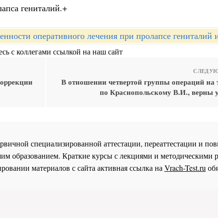
лапса гениталий.+
енности оперативного лечения при пролапсе гениталий 
сь с коллегами ссылкой на наш сайт
СЛЕДУЮ
коррекции
В отношении четвертой группы операций на т
по Краснопольскому В.И., верны 
 первичной специализированной аттестации, переаттестации и 
им образованием. Краткие курсы с лекциями и методическими 
ровании материалов с сайта активная ссылка на
Vrach-Test.ru
обя