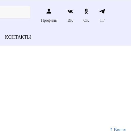
Профиль
ВК
ОК
ТГ
КОНТАКТЫ
↑ Вверх