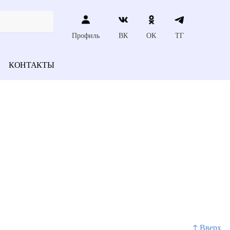
Профиль
ВК
ОК
ТГ
КОНТАКТЫ
↑ Вверх