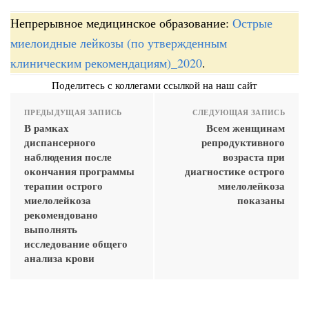
Непрерывное медицинское образование:
Острые
миелоидные лейкозы (по утвержденным
клиническим рекомендациям)_2020
.
Поделитесь с коллегами ссылкой на наш сайт
ПРЕДЫДУЩАЯ ЗАПИСЬ
СЛЕДУЮЩАЯ ЗАПИСЬ
В рамках
Всем женщинам
диспансерного
репродуктивного
наблюдения после
возраста при
окончания программы
диагностике острого
терапии острого
миелолейкоза
миелолейкоза
показаны
рекомендовано
выполнять
исследование общего
анализа крови