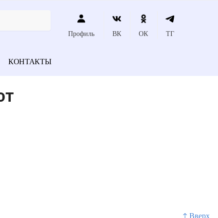
Профиль
ВК
ОК
ТГ
КОНТАКТЫ
ют
↑ Вверх