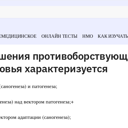
ЕМЕДИЦИНСКОЕ
ОНЛАЙН ТЕСТЫ
НМО
КАК ИЗУЧАТЬ
ошения противоборствующ
ровья характеризуется
саногенеза) и патогенеза;
енеза) над вектором патогенеза;+
ектором адаптации (саногенеза);