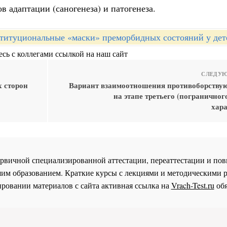
 адаптации (саногенеза) и патогенеза.
титуциональные «маски» преморбидных состояний у дет
сь с коллегами ссылкой на наш сайт
СЛЕДУЮ
 сторон
Вариант взаимоотношения противоборству
на этапе третьего (пограничног
хара
 первичной специализированной аттестации, переаттестации и 
им образованием. Краткие курсы с лекциями и методическими 
ровании материалов с сайта активная ссылка на
Vrach-Test.ru
обя