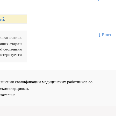
ей
.
↓ Вниз
ЩАЯ ЗАПИСЬ
ющих сторон
о) состояния
ктеризуется
повышения квалификации медицинских работников со
рекомендациями.
зательна.