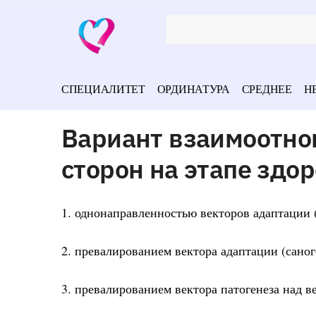
СПЕЦИАЛИТЕТ
ОРДИНАТУРА
СРЕДНЕЕ
Н
Вариант взаимоотн
сторон на этапе здо
1. однонаправленностью векторов адаптации (
2. превалированием вектора адаптации (саног
3. превалированием вектора патогенеза над в