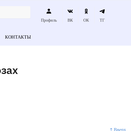
Профиль
ВК
ОК
ТГ
КОНТАКТЫ
озах
↑ Вверх