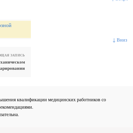
озной
↓ Вниз
ЩАЯ ЗАПИСЬ
еханическом
парировании
повышения квалификации медицинских работников со
рекомендациями.
зательна.