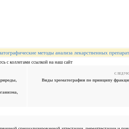
атографические методы анализа лекарственных препара
сь с коллегами ссылкой на наш сайт
СЛЕДУЮ
природы,
Виды хроматографии по принципу фракц
ганизма,
 первичной специализированной аттестации, переаттестации и 