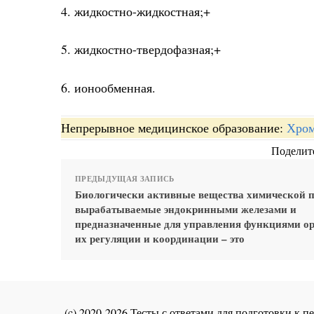
4. жидкостно-жидкостная;+
5. жидкостно-твердофазная;+
6. ионообменная.
Непрерывное медицинское образование:
Хром
Поделите
ПРЕДЫДУЩАЯ ЗАПИСЬ
Биологически активные вещества химической 
вырабатываемые эндокринными железами и
предназначенные для управления функциями ор
их регуляции и координации – это
(c) 2020-2026 Тесты с ответами для подготовки к