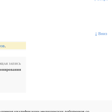
↓ Вниз
тов
.
ЩАЯ ЗАПИСЬ
ионирования
повышения квалификации медицинских работников со