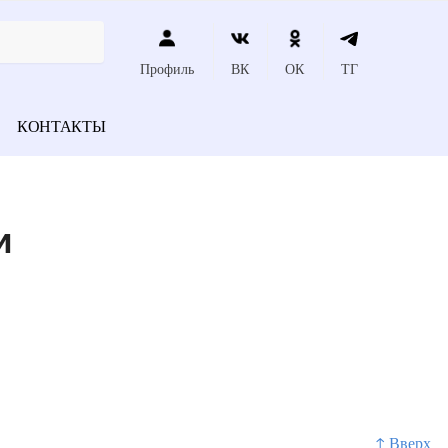
Профиль
ВК
ОК
ТГ
КОНТАКТЫ
м
↑ Вверх