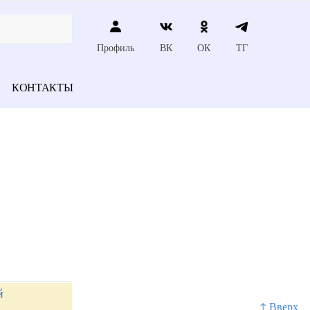
Профиль
ВК
ОК
ТГ
КОНТАКТЫ
й
↑ Вверх