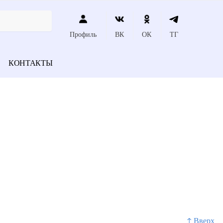
Профиль
ВК
ОК
ТГ
КОНТАКТЫ
↑ Вверх