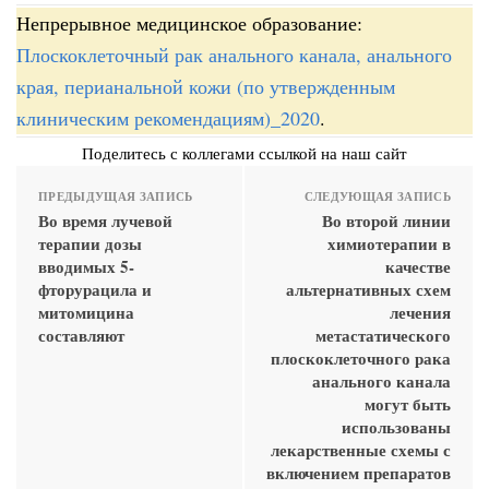
Непрерывное медицинское образование:
Плоскоклеточный рак анального канала, анального
края, перианальной кожи (по утвержденным
клиническим рекомендациям)_2020
.
Поделитесь с коллегами ссылкой на наш сайт
ПРЕДЫДУЩАЯ ЗАПИСЬ
СЛЕДУЮЩАЯ ЗАПИСЬ
Во время лучевой
Во второй линии
терапии дозы
химиотерапии в
вводимых 5-
качестве
фторурацила и
альтернативных схем
митомицина
лечения
составляют
метастатического
плоскоклеточного рака
анального канала
могут быть
использованы
лекарственные схемы с
включением препаратов