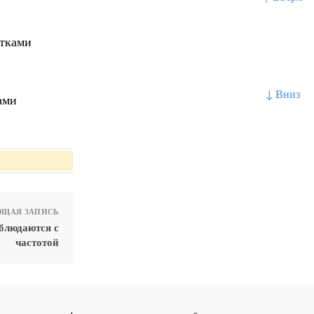
етками
↓ Вниз
ами
ЩАЯ ЗАПИСЬ
блюдаются с
частотой