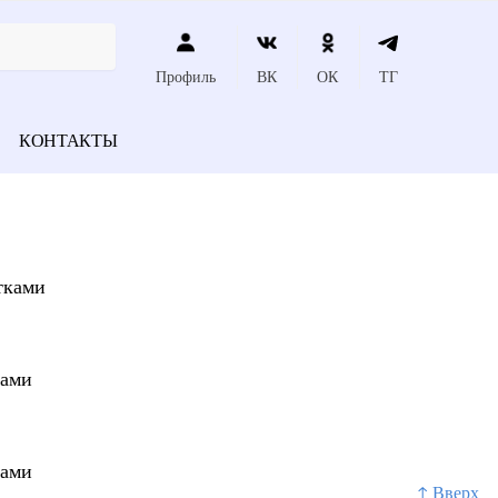
Профиль
ВК
ОК
ТГ
КОНТАКТЫ
тками
ками
ками
↑ Вверх