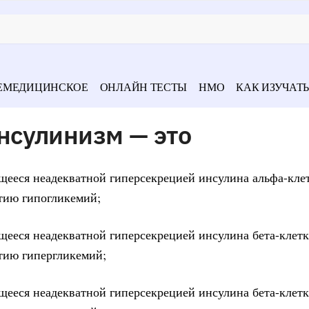
ЕМЕДИЦИНСКОЕ
ОНЛАЙН ТЕСТЫ
НМО
КАК ИЗУЧАТЬ
сулинизм — это
ющееся неадекватной гиперсекрецией инсулина альфа-кле
тию гипогликемий;
ющееся неадекватной гиперсекрецией инсулина бета-клет
тию гипергликемий;
ющееся неадекватной гиперсекрецией инсулина бета-клет