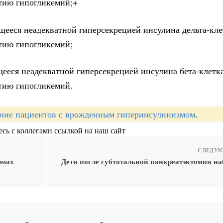
итию гипогликемий;+
ющееся неадекватной гиперсекрецией инсулина дельта-кл
тию гипогликемий;
щееся неадекватной гиперсекрецией инсулина бета-клетк
тию гипогликемий.
ние пациентов с врожденным гиперинсулинизмом
.
сь с коллегами ссылкой на наш сайт
СЛЕДУЮ
рмах
Дети после субтотальной панкреатэктомии на